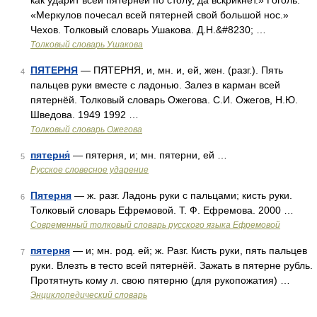
как ударит всей пятерней по столу, да вскрикнет.» Гоголь.
«Меркулов почесал всей пятерней свой большой нос.»
Чехов. Толковый словарь Ушакова. Д.Н.&#8230; …
Толковый словарь Ушакова
ПЯТЕРНЯ
— ПЯТЕРНЯ, и, мн. и, ей, жен. (разг.). Пять
4
пальцев руки вместе с ладонью. Залез в карман всей
пятернёй. Толковый словарь Ожегова. С.И. Ожегов, Н.Ю.
Шведова. 1949 1992 …
Толковый словарь Ожегова
пятерня́
— пятерня, и; мн. пятерни, ей …
5
Русское словесное ударение
Пятерня
— ж. разг. Ладонь руки с пальцами; кисть руки.
6
Толковый словарь Ефремовой. Т. Ф. Ефремова. 2000 …
Современный толковый словарь русского языка Ефремовой
пятерня
— и; мн. род. ей; ж. Разг. Кисть руки, пять пальцев
7
руки. Влезть в тесто всей пятернёй. Зажать в пятерне рубль.
Протятнуть кому л. свою пятерню (для рукопожатия) …
Энциклопедический словарь