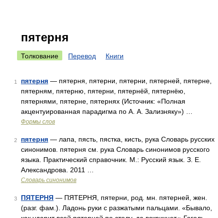
пятерня
Толкование
Перевод
Книги
пятерня
— пятерня, пятерни, пятерни, пятерней, пятерне,
1
пятерням, пятерню, пятерни, пятернёй, пятернёю,
пятернями, пятерне, пятернях (Источник: «Полная
акцентуированная парадигма по А. А. Зализняку») …
Формы слов
пятерня
— лапа, пясть, пястка, кисть, рука Словарь русских
2
синонимов. пятерня см. рука Словарь синонимов русского
языка. Практический справочник. М.: Русский язык. З. Е.
Александрова. 2011 …
Словарь синонимов
ПЯТЕРНЯ
— ПЯТЕРНЯ, пятерни, род. мн. пятерней, жен.
3
(разг. фам.). Ладонь руки с разжатыми пальцами. «Бывало,