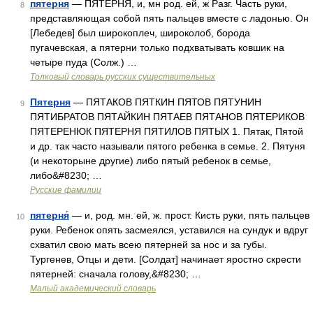
пятерня
— ПЯТЕРНЯ, и, мн род. ей, ж Разг. Часть руки,
8
представляющая собой пять пальцев вместе с ладонью. Он
[Лебедев] был широкоплеч, широколоб, борода
пугачевская, а пятерни только подхватывать ковшик на
четыре пуда (Солж.) …
Толковый словарь русских существительных
Пятерня
— ПЯТАКОВ ПЯТКИН ПЯТОВ ПЯТУНИН
9
ПЯТИБРАТОВ ПЯТАЙКИН ПЯТАЕВ ПЯТАНОВ ПЯТЕРИКОВ
ПЯТЕРЕНЮК ПЯТЕРНЯ ПЯТИЛОВ ПЯТЫХ 1. Пятак, Пятой
и др. так часто называли пятого ребенка в семье. 2. Пятуня
(и некоторыне другие) либо пятый ребенок в семье,
либо&#8230; …
Русские фамилии
пятерня́
— и, род. мн. ей, ж. прост. Кисть руки, пять пальцев
10
руки. Ребенок опять засмеялся, уставился на сундук и вдруг
схватил свою мать всею пятерней за нос и за губы.
Тургенев, Отцы и дети. [Солдат] начинает яростно скрести
пятерней: сначала голову,&#8230; …
Малый академический словарь